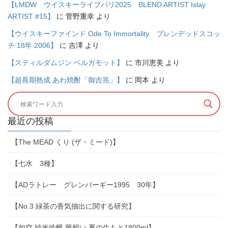
【LMDW ウイスキーライブパリ2025 BLEND ARTIST Islay
ARTIST #15】
に
菅野重幸
より
【ウイスキーファインド Ode To Immortality ブレンデッドスコッ
チ 18年 2006】
に
吉澤
より
【スティルダムジン ベルガモット】
に
市川恵美
より
【超長期熟成 あわ焼酎「御吉兆」】
に
岡本
より
最近の投稿
【The MEAD くり (ザ・ミード)】
【七水 3種】
【ADラトレー グレンバーギー1995 30年】
【No.3 緑茶の香気抽出に関する研究】
【如空 純米吟醸 華想い 夏の生もと1800ml】