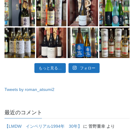
もっと見る...
フォロー
Tweets by roman_atsumi2
最近のコメント
【LMDW インペリアル1994年 30年】
に
菅野重幸
より