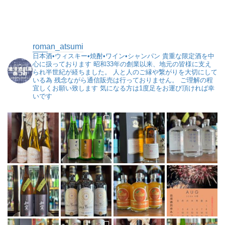
roman_atsumi
日本酒•ウィスキー•焼酎•ワイン•シャンパン
貴重な限定酒を中
心に扱っております
昭和33年の創業以来、地元の皆様に支え
られ半世紀が経ちました。
人と人のご縁や繋がりを大切にして
いる為
残念ながら通信販売は行っておりません。
ご理解の程
宜しくお願い致します
気になる方は1度足をお運び頂ければ幸
いです