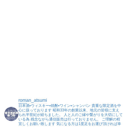
roman_atsumi
日本酒•ウィスキー•焼酎•ワイン•シャンパン
貴重な限定酒を中
心に扱っております
昭和33年の創業以来、地元の皆様に支え
られ半世紀が経ちました。
人と人のご縁や繋がりを大切にして
いる為
残念ながら通信販売は行っておりません。
ご理解の程
宜しくお願い致します
気になる方は1度足をお運び頂ければ幸