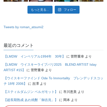
もっと見る...
フォロー
Tweets by roman_atsumi2
最近のコメント
【LMDW インペリアル1994年 30年】
に
菅野重幸
より
【LMDW ウイスキーライブパリ2025 BLEND ARTIST Islay
ARTIST #15】
に
菅野重幸
より
【ウイスキーファインド Ode To Immortality ブレンデッドスコッ
チ 18年 2006】
に
吉澤
より
【スティルダムジン ベルガモット】
に
市川恵美
より
【超長期熟成 あわ焼酎「御吉兆」】
に
岡本
より