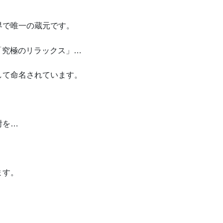
界で唯一の蔵元です。
る「究極のリラックス」…
して命名されています。
酎を…
ます。