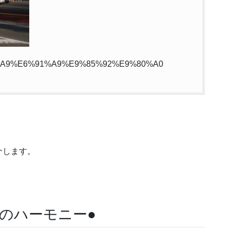
E8%96%A9%E6%91%A9%E9%85%92%E9%80%A0
介します。
のハーモニー●