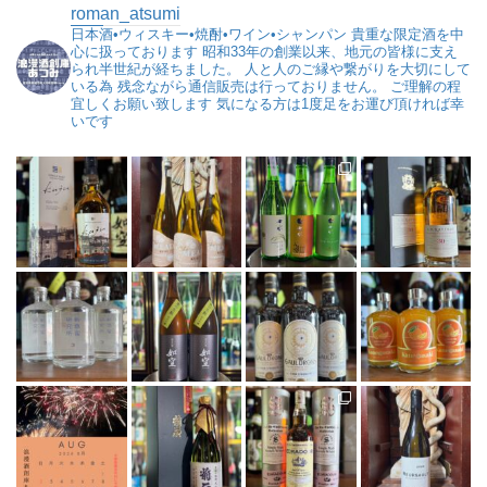
roman_atsumi
日本酒•ウィスキー•焼酎•ワイン•シャンパン
貴重な限定酒を中
心に扱っております
昭和33年の創業以来、地元の皆様に支え
られ半世紀が経ちました。
人と人のご縁や繋がりを大切にして
いる為
残念ながら通信販売は行っておりません。
ご理解の程
宜しくお願い致します
気になる方は1度足をお運び頂ければ幸
いです