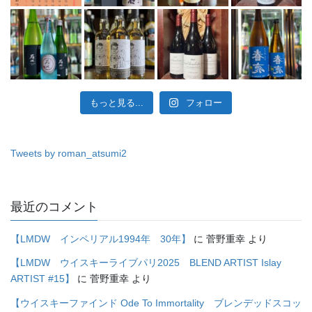
もっと見る...
フォロー
Tweets by roman_atsumi2
最近のコメント
【LMDW インペリアル1994年 30年】
に
菅野重幸
より
【LMDW ウイスキーライブパリ2025 BLEND ARTIST Islay
ARTIST #15】
に
菅野重幸
より
【ウイスキーファインド Ode To Immortality ブレンデッドスコッ