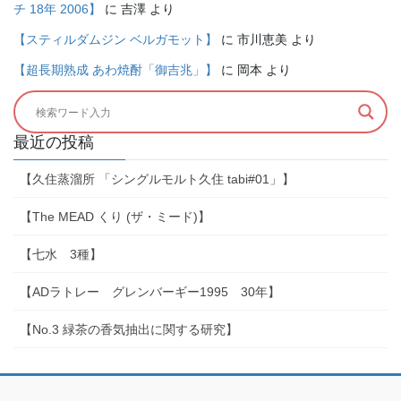
チ 18年 2006】
に
吉澤
より
【スティルダムジン ベルガモット】
に
市川恵美
より
【超長期熟成 あわ焼酎「御吉兆」】
に
岡本
より
最近の投稿
【久住蒸溜所 「シングルモルト久住 tabi#01」】
【The MEAD くり (ザ・ミード)】
【七水 3種】
【ADラトレー グレンバーギー1995 30年】
【No.3 緑茶の香気抽出に関する研究】