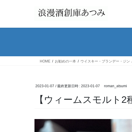
コ
ナ
ン
ビ
テ
ゲ
ン
ー
ツ
シ
へ
ョ
ス
ン
キ
に
ッ
移
HOME
お勧めの一本
ウイスキー・ブランデー・ジン
プ
動
2023-01-07
/ 最終更新日時 :
2023-01-07
roman_atsumi
【ウィームスモルト2