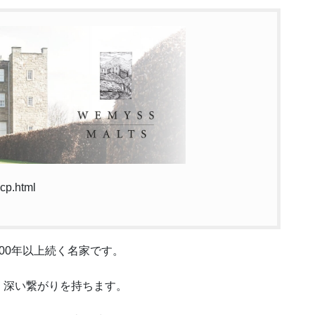
cp.html
00年以上続く名家です。
、深い繋がりを持ちます。