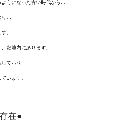
るようになった古い時代から…
おり…
です。
は、敷地内にあります。
産しており…
しています。
存在●