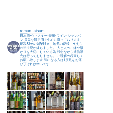
roman_atsumi
日本酒•ウィスキー•焼酎•ワイン•シャンパ
ン
貴重な限定酒を中心に扱っております
昭和33年の創業以来、地元の皆様に支えら
れ半世紀が経ちました。
人と人のご縁や繋
がりを大切にしている為
残念ながら通信販
売は行っておりません。
ご理解の程宜しく
お願い致します
気になる方は1度足をお運
び頂ければ幸いです