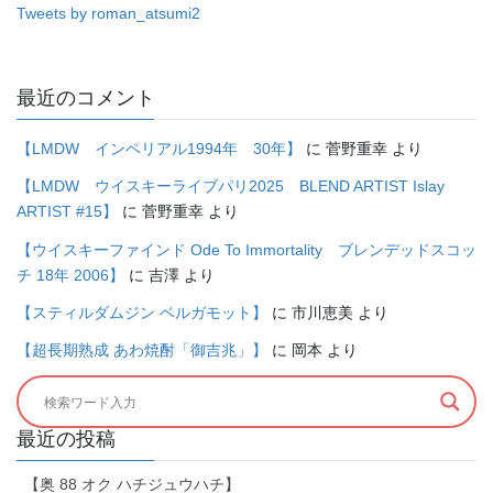
Tweets by roman_atsumi2
最近のコメント
【LMDW インペリアル1994年 30年】
に
菅野重幸
より
【LMDW ウイスキーライブパリ2025 BLEND ARTIST Islay
ARTIST #15】
に
菅野重幸
より
【ウイスキーファインド Ode To Immortality ブレンデッドスコッ
チ 18年 2006】
に
吉澤
より
【スティルダムジン ベルガモット】
に
市川恵美
より
【超長期熟成 あわ焼酎「御吉兆」】
に
岡本
より
最近の投稿
【奥 88 オク ハチジュウハチ】