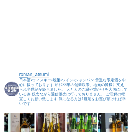
roman_atsumi
日本酒•ウィスキー•焼酎•ワイン•シャンパン
貴重な限定酒を中
心に扱っております
昭和33年の創業以来、地元の皆様に支え
られ半世紀が経ちました。
人と人のご縁や繋がりを大切にして
いる為
残念ながら通信販売は行っておりません。
ご理解の程
宜しくお願い致します
気になる方は1度足をお運び頂ければ幸
いです