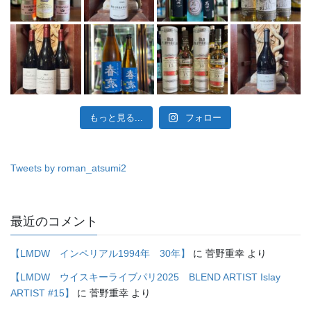
もっと見る...
フォロー
Tweets by roman_atsumi2
最近のコメント
【LMDW インペリアル1994年 30年】
に
菅野重幸
より
【LMDW ウイスキーライブパリ2025 BLEND ARTIST Islay
ARTIST #15】
に
菅野重幸
より