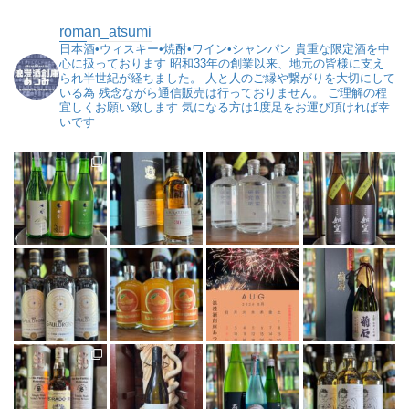
roman_atsumi
日本酒•ウィスキー•焼酎•ワイン•シャンパン
貴重な限定酒を中
心に扱っております
昭和33年の創業以来、地元の皆様に支え
られ半世紀が経ちました。
人と人のご縁や繋がりを大切にして
いる為
残念ながら通信販売は行っておりません。
ご理解の程
宜しくお願い致します
気になる方は1度足をお運び頂ければ幸
いです