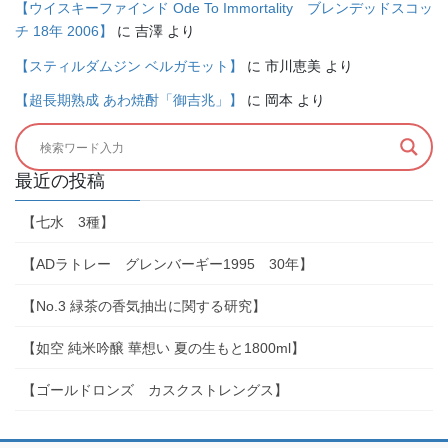
【ウイスキーファインド Ode To Immortality ブレンデッドスコッ
チ 18年 2006】
に
吉澤
より
【スティルダムジン ベルガモット】
に
市川恵美
より
【超長期熟成 あわ焼酎「御吉兆」】
に
岡本
より
最近の投稿
【七水 3種】
【ADラトレー グレンバーギー1995 30年】
【No.3 緑茶の香気抽出に関する研究】
【如空 純米吟醸 華想い 夏の生もと1800ml】
【ゴールドロンズ カスクストレングス】