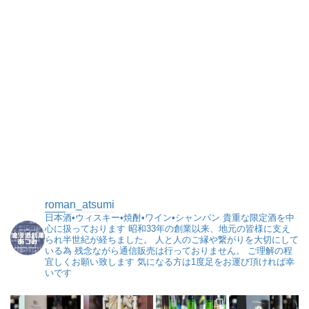
roman_atsumi
日本酒•ウィスキー•焼酎•ワイン•シャンパン
貴重な限定酒を中
心に扱っております
昭和33年の創業以来、地元の皆様に支え
られ半世紀が経ちました。
人と人のご縁や繋がりを大切にして
いる為
残念ながら通信販売は行っておりません。
ご理解の程
宜しくお願い致します
気になる方は1度足をお運び頂ければ幸
いです