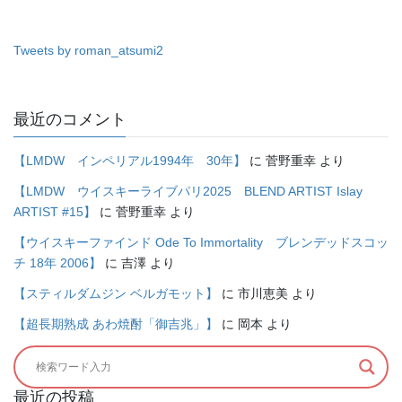
Tweets by roman_atsumi2
最近のコメント
【LMDW インペリアル1994年 30年】
に
菅野重幸
より
【LMDW ウイスキーライブパリ2025 BLEND ARTIST Islay
ARTIST #15】
に
菅野重幸
より
【ウイスキーファインド Ode To Immortality ブレンデッドスコッ
チ 18年 2006】
に
吉澤
より
【スティルダムジン ベルガモット】
に
市川恵美
より
【超長期熟成 あわ焼酎「御吉兆」】
に
岡本
より
最近の投稿