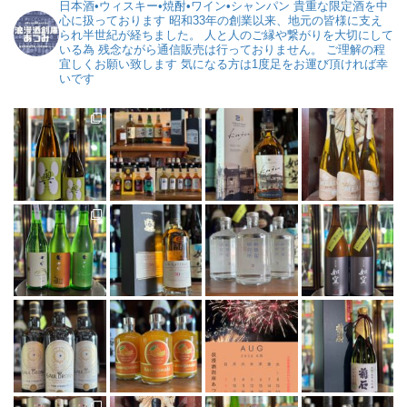
日本酒•ウィスキー•焼酎•ワイン•シャンパン
貴重な限定酒を中
心に扱っております
昭和33年の創業以来、地元の皆様に支え
られ半世紀が経ちました。
人と人のご縁や繋がりを大切にして
いる為
残念ながら通信販売は行っておりません。
ご理解の程
宜しくお願い致します
気になる方は1度足をお運び頂ければ幸
いです