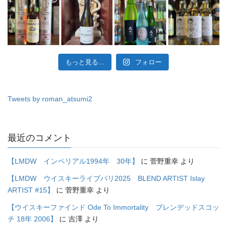
もっと見る...
フォロー
Tweets by roman_atsumi2
最近のコメント
【LMDW インペリアル1994年 30年】
に
菅野重幸
より
【LMDW ウイスキーライブパリ2025 BLEND ARTIST Islay
ARTIST #15】
に
菅野重幸
より
【ウイスキーファインド Ode To Immortality ブレンデッドスコッ
チ 18年 2006】
に
吉澤
より