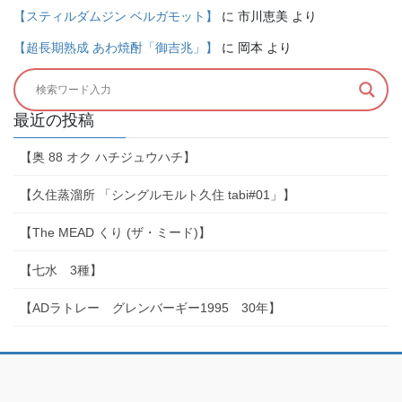
【スティルダムジン ベルガモット】
に
市川恵美
より
【超長期熟成 あわ焼酎「御吉兆」】
に
岡本
より
最近の投稿
【奥 88 オク ハチジュウハチ】
【久住蒸溜所 「シングルモルト久住 tabi#01」】
【The MEAD くり (ザ・ミード)】
【七水 3種】
【ADラトレー グレンバーギー1995 30年】