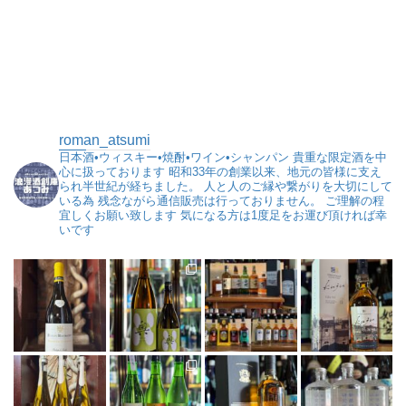
roman_atsumi
日本酒•ウィスキー•焼酎•ワイン•シャンパン
貴重な限定酒を中
心に扱っております
昭和33年の創業以来、地元の皆様に支え
られ半世紀が経ちました。
人と人のご縁や繋がりを大切にして
いる為
残念ながら通信販売は行っておりません。
ご理解の程
宜しくお願い致します
気になる方は1度足をお運び頂ければ幸
いです