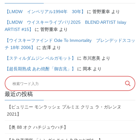
【LMDW インペリアル1994年 30年】
に
菅野重幸
より
【LMDW ウイスキーライブパリ2025 BLEND ARTIST Islay
ARTIST #15】
に
菅野重幸
より
【ウイスキーファインド Ode To Immortality ブレンデッドスコッ
チ 18年 2006】
に
吉澤
より
【スティルダムジン ベルガモット】
に
市川恵美
より
【超長期熟成 あわ焼酎「御吉兆」】
に
岡本
より
最近の投稿
【ピュリニー モンラッシェ プルミエ クリュ ラ・ガレンヌ
2021】
【奥 88 オク ハチジュウハチ】