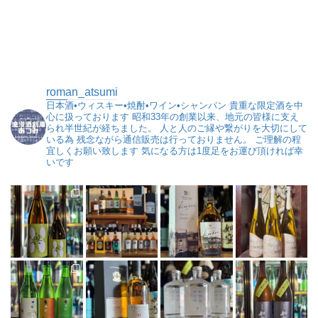
roman_atsumi
日本酒•ウィスキー•焼酎•ワイン•シャンパン
貴重な限定酒を中
心に扱っております
昭和33年の創業以来、地元の皆様に支え
られ半世紀が経ちました。
人と人のご縁や繋がりを大切にして
いる為
残念ながら通信販売は行っておりません。
ご理解の程
宜しくお願い致します
気になる方は1度足をお運び頂ければ幸
いです