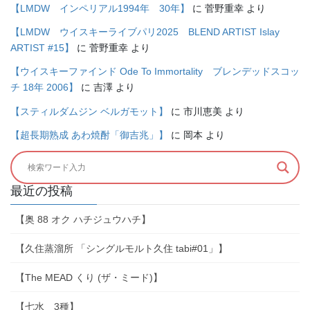
【LMDW インペリアル1994年 30年】
に
菅野重幸
より
【LMDW ウイスキーライブパリ2025 BLEND ARTIST Islay
ARTIST #15】
に
菅野重幸
より
【ウイスキーファインド Ode To Immortality ブレンデッドスコッ
チ 18年 2006】
に
吉澤
より
【スティルダムジン ベルガモット】
に
市川恵美
より
【超長期熟成 あわ焼酎「御吉兆」】
に
岡本
より
最近の投稿
【奥 88 オク ハチジュウハチ】
【久住蒸溜所 「シングルモルト久住 tabi#01」】
【The MEAD くり (ザ・ミード)】
【七水 3種】