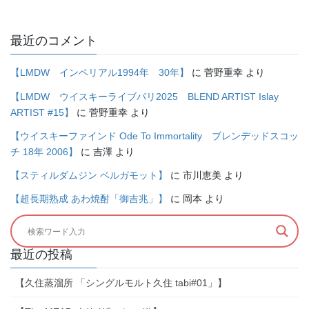
最近のコメント
【LMDW インペリアル1994年 30年】
に
菅野重幸
より
【LMDW ウイスキーライブパリ2025 BLEND ARTIST Islay
ARTIST #15】
に
菅野重幸
より
【ウイスキーファインド Ode To Immortality ブレンデッドスコッ
チ 18年 2006】
に
吉澤
より
【スティルダムジン ベルガモット】
に
市川恵美
より
【超長期熟成 あわ焼酎「御吉兆」】
に
岡本
より
最近の投稿
【久住蒸溜所 「シングルモルト久住 tabi#01」】