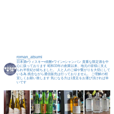
roman_atsumi
日本酒•ウィスキー•焼酎•ワイン•シャンパン
貴重な限定酒を中
心に扱っております
昭和33年の創業以来、地元の皆様に支え
られ半世紀が経ちました。
人と人のご縁や繋がりを大切にして
いる為
残念ながら通信販売は行っておりません。
ご理解の程
宜しくお願い致します
気になる方は1度足をお運び頂ければ幸
いです