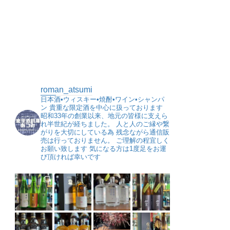
roman_atsumi
日本酒•ウィスキー•焼酎•ワイン•シャンパ
ン
貴重な限定酒を中心に扱っております
昭和33年の創業以来、地元の皆様に支えら
れ半世紀が経ちました。
人と人のご縁や繋
がりを大切にしている為
残念ながら通信販
売は行っておりません。
ご理解の程宜しく
お願い致します
気になる方は1度足をお運
び頂ければ幸いです