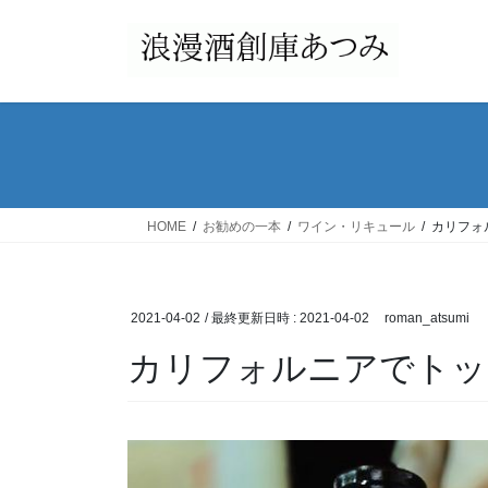
コ
ナ
ン
ビ
テ
ゲ
ン
ー
ツ
シ
へ
ョ
ス
ン
キ
に
ッ
移
HOME
お勧めの一本
ワイン・リキュール
カリフォ
プ
動
2021-04-02
/ 最終更新日時 :
2021-04-02
roman_atsumi
カリフォルニアでトッ