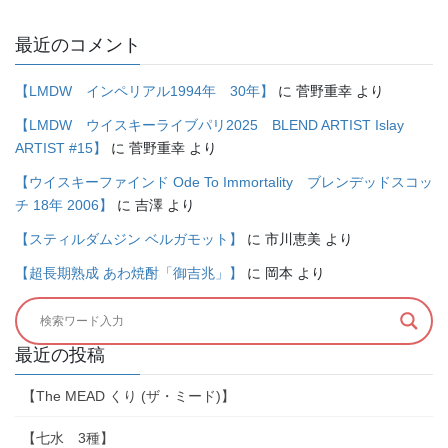
最近のコメント
【LMDW インペリアル1994年 30年】
に
菅野重幸
より
【LMDW ウイスキーライブパリ2025 BLEND ARTIST Islay
ARTIST #15】
に
菅野重幸
より
【ウイスキーファインド Ode To Immortality ブレンデッドスコッ
チ 18年 2006】
に
吉澤
より
【スティルダムジン ベルガモット】
に
市川恵美
より
【超長期熟成 あわ焼酎「御吉兆」】
に
岡本
より
最近の投稿
【The MEAD くり (ザ・ミード)】
【七水 3種】