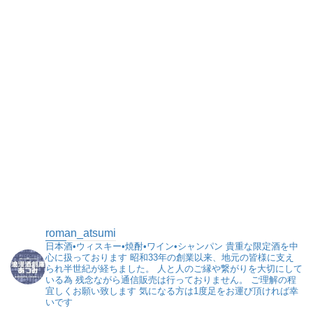
roman_atsumi
日本酒•ウィスキー•焼酎•ワイン•シャンパン
貴重な限定酒を中
心に扱っております
昭和33年の創業以来、地元の皆様に支え
られ半世紀が経ちました。
人と人のご縁や繋がりを大切にして
いる為
残念ながら通信販売は行っておりません。
ご理解の程
宜しくお願い致します
気になる方は1度足をお運び頂ければ幸
いです