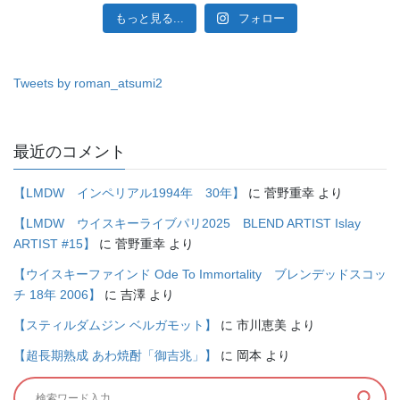
もっと見る...
フォロー
Tweets by roman_atsumi2
最近のコメント
【LMDW インペリアル1994年 30年】
に
菅野重幸
より
【LMDW ウイスキーライブパリ2025 BLEND ARTIST Islay
ARTIST #15】
に
菅野重幸
より
【ウイスキーファインド Ode To Immortality ブレンデッドスコッ
チ 18年 2006】
に
吉澤
より
【スティルダムジン ベルガモット】
に
市川恵美
より
【超長期熟成 あわ焼酎「御吉兆」】
に
岡本
より