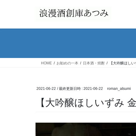
コ
ナ
ン
ビ
テ
ゲ
ン
ー
ツ
シ
へ
ョ
ス
ン
キ
に
ッ
移
HOME
お勧めの一本
日本酒・焼酎
【大吟醸ほしい
プ
動
2021-06-22
/ 最終更新日時 :
2021-06-22
roman_atsumi
【大吟醸ほしいずみ 