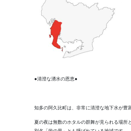
●清澄な湧水の恩恵●
知多の阿久比町は、非常に清澄な地下水が豊
夏の夜は無数のホタルの群舞が見られる場所
別名「蛍の里」とも呼ばれている地域です。