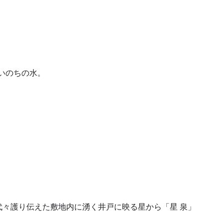
 いのちの水。
々護り伝えた敷地内に湧く井戸に映る星から「星 泉」