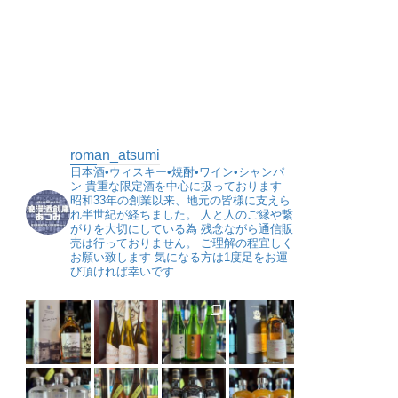
roman_atsumi
日本酒•ウィスキー•焼酎•ワイン•シャンパ
ン
貴重な限定酒を中心に扱っております
昭和33年の創業以来、地元の皆様に支えら
れ半世紀が経ちました。
人と人のご縁や繋
がりを大切にしている為
残念ながら通信販
売は行っておりません。
ご理解の程宜しく
お願い致します
気になる方は1度足をお運
び頂ければ幸いです