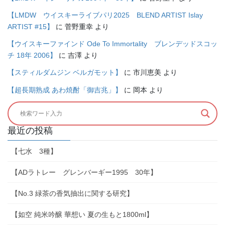
【LMDW ウイスキーライブパリ2025 BLEND ARTIST Islay
ARTIST #15】
に
菅野重幸
より
【ウイスキーファインド Ode To Immortality ブレンデッドスコッ
チ 18年 2006】
に
吉澤
より
【スティルダムジン ベルガモット】
に
市川恵美
より
【超長期熟成 あわ焼酎「御吉兆」】
に
岡本
より
最近の投稿
【七水 3種】
【ADラトレー グレンバーギー1995 30年】
【No.3 緑茶の香気抽出に関する研究】
【如空 純米吟醸 華想い 夏の生もと1800ml】