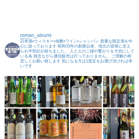
roman_atsumi
日本酒•ウィスキー•焼酎•ワイン•シャンパン
貴重な限定酒を中
心に扱っております
昭和33年の創業以来、地元の皆様に支え
られ半世紀が経ちました。
人と人のご縁や繋がりを大切にして
いる為
残念ながら通信販売は行っておりません。
ご理解の程
宜しくお願い致します
気になる方は1度足をお運び頂ければ幸
いです