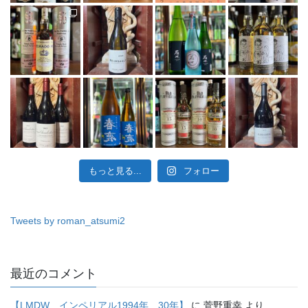
もっと見る...
フォロー
Tweets by roman_atsumi2
最近のコメント
【LMDW インペリアル1994年 30年】
に
菅野重幸
より