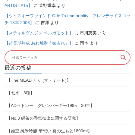
ARTIST #15】
に
菅野重幸
より
【ウイスキーファインド Ode To Immortality ブレンデッドスコッ
チ 18年 2006】
に
吉澤
より
【スティルダムジン ベルガモット】
に
市川恵美
より
【超長期熟成 あわ焼酎「御吉兆」】
に
岡本
より
最近の投稿
【The MEAD くり (ザ・ミード)】
【七水 3種】
【ADラトレー グレンバーギー1995 30年】
【No.3 緑茶の香気抽出に関する研究】
【如空 純米吟醸 華想い 夏の生もと1800ml】