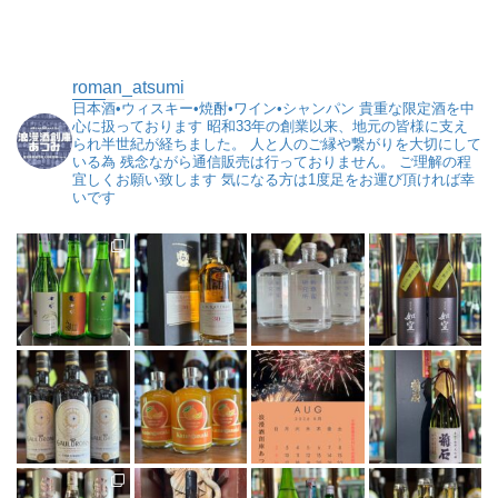
roman_atsumi
日本酒•ウィスキー•焼酎•ワイン•シャンパン
貴重な限定酒を中
心に扱っております
昭和33年の創業以来、地元の皆様に支え
られ半世紀が経ちました。
人と人のご縁や繋がりを大切にして
いる為
残念ながら通信販売は行っておりません。
ご理解の程
宜しくお願い致します
気になる方は1度足をお運び頂ければ幸
いです