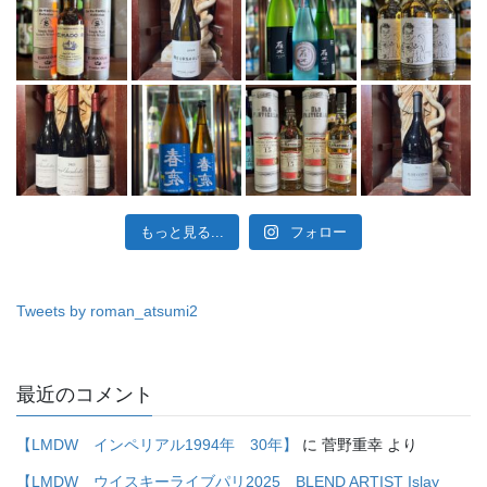
もっと見る...
フォロー
Tweets by roman_atsumi2
最近のコメント
【LMDW インペリアル1994年 30年】
に
菅野重幸
より
【LMDW ウイスキーライブパリ2025 BLEND ARTIST Islay