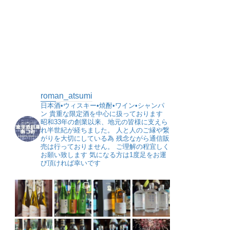
roman_atsumi
日本酒•ウィスキー•焼酎•ワイン•シャンパ
ン
貴重な限定酒を中心に扱っております
昭和33年の創業以来、地元の皆様に支えら
れ半世紀が経ちました。
人と人のご縁や繋
がりを大切にしている為
残念ながら通信販
売は行っておりません。
ご理解の程宜しく
お願い致します
気になる方は1度足をお運
び頂ければ幸いです