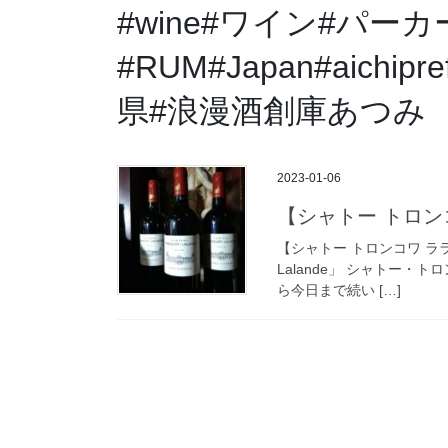
#wine#ワイン#パー
#RUM#Japan#aichi
県#浪漫酒創庫あつみ
2023-01-06
【シャトー トロンコ
【シャトー トロンコワ ラランド 
Lalande」 シャトー
ら今日まで続い […]