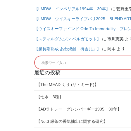
【LMDW インペリアル1994年 30年】
に
菅野重
【LMDW ウイスキーライブパリ2025 BLEND ARTIST 
【ウイスキーファインド Ode To Immortality ブ
【スティルダムジン ベルガモット】
に
市川恵美
よ
【超長期熟成 あわ焼酎「御吉兆」】
に
岡本
より
最近の投稿
【The MEAD くり (ザ・ミード)】
【七水 3種】
【ADラトレー グレンバーギー1995 30年】
【No.3 緑茶の香気抽出に関する研究】