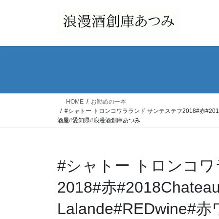
コ
ナ
ン
ビ
テ
ゲ
ン
ー
ツ
シ
へ
ョ
ス
ン
キ
に
ッ
移
HOME
お勧めの一本
プ
動
#シャトー トロンコワラランド サンテステフ2018#赤#2018Chat
酒屋#愛知県#浪漫酒創庫あつみ
#シャトー トロンコワ
2018#赤#2018Chateau
Lalande#REDwi