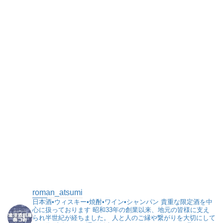
roman_atsumi
日本酒•ウィスキー•焼酎•ワイン•シャンパン
貴重な限定酒を中
心に扱っております
昭和33年の創業以来、地元の皆様に支え
られ半世紀が経ちました。
人と人のご縁や繋がりを大切にして