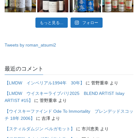
もっと見る...
フォロー
Tweets by roman_atsumi2
最近のコメント
【LMDW インペリアル1994年 30年】
に
菅野重幸
より
【LMDW ウイスキーライブパリ2025 BLEND ARTIST Islay
ARTIST #15】
に
菅野重幸
より
【ウイスキーファインド Ode To Immortality ブレンデッドスコッ
チ 18年 2006】
に
吉澤
より
【スティルダムジン ベルガモット】
に
市川恵美
より