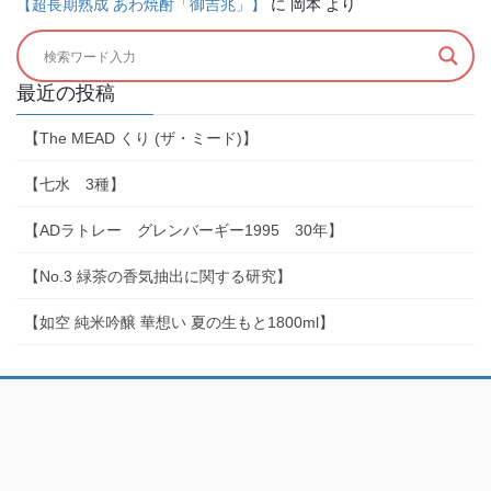
【超長期熟成 あわ焼酎「御吉兆」】
に
岡本
より
最近の投稿
【The MEAD くり (ザ・ミード)】
【七水 3種】
【ADラトレー グレンバーギー1995 30年】
【No.3 緑茶の香気抽出に関する研究】
【如空 純米吟醸 華想い 夏の生もと1800ml】