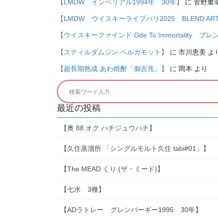
【LMDW インペリアル1994年 30年】
に
菅野重
【LMDW ウイスキーライブパリ2025 BLEND ARTIST 
【ウイスキーファインド Ode To Immortality ブ
【スティルダムジン ベルガモット】
に
市川恵美
よ
【超長期熟成 あわ焼酎「御吉兆」】
に
岡本
より
最近の投稿
【奥 88 オク ハチジュウハチ】
【久住蒸溜所 「シングルモルト久住 tabi#01」】
【The MEAD くり (ザ・ミード)】
【七水 3種】
【ADラトレー グレンバーギー1995 30年】