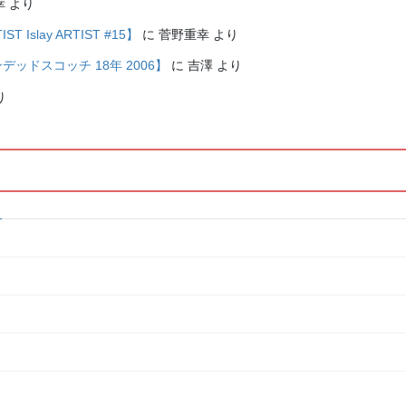
幸
より
Islay ARTIST #15】
に
菅野重幸
より
レンデッドスコッチ 18年 2006】
に
吉澤
より
り