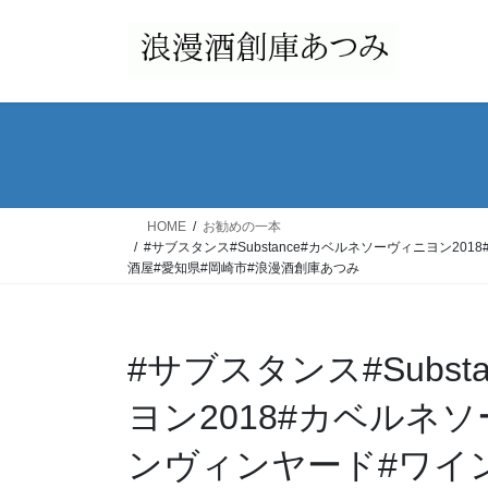
コ
ナ
ン
ビ
テ
ゲ
ン
ー
ツ
シ
へ
ョ
ス
ン
キ
に
ッ
移
HOME
お勧めの一本
プ
動
#サブスタンス#Substance#カベルネソーヴィニヨン201
酒屋#愛知県#岡崎市#浪漫酒創庫あつみ
#サブスタンス#Subs
ヨン2018#カベルネ
ンヴィンヤード#ワイン