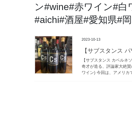
ン#wine#赤ワイン#
#aichi#酒屋#愛知
2023-10-13
【サブスタンス パ
【サブスタンス カベルネソ
奇才が造る、評論家大絶賛
ワイン) 今回は、アメリカ