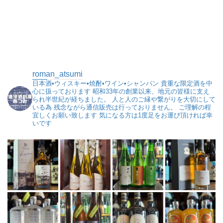
roman_atsumi
日本酒•ウィスキー•焼酎•ワイン•シャンパン
貴重な限定酒を中
心に扱っております
昭和33年の創業以来、地元の皆様に支え
られ半世紀が経ちました。
人と人のご縁や繋がりを大切にして
いる為
残念ながら通信販売は行っておりません。
ご理解の程
宜しくお願い致します
気になる方は1度足をお運び頂ければ幸
いです