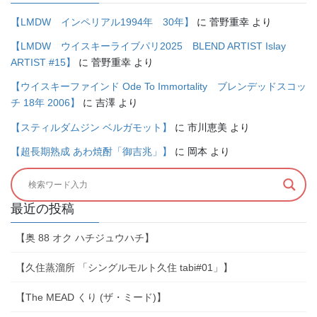
【LMDW インペリアル1994年 30年】
に
菅野重幸
より
【LMDW ウイスキーライブパリ2025 BLEND ARTIST Islay
ARTIST #15】
に
菅野重幸
より
【ウイスキーファインド Ode To Immortality ブレンデッドスコッ
チ 18年 2006】
に
吉澤
より
【スティルダムジン ベルガモット】
に
市川恵美
より
【超長期熟成 あわ焼酎「御吉兆」】
に
岡本
より
最近の投稿
【奥 88 オク ハチジュウハチ】
【久住蒸溜所 「シングルモルト久住 tabi#01」】
【The MEAD くり (ザ・ミード)】