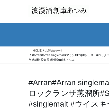
コ
ナ
ン
ビ
テ
ゲ
ン
ー
ツ
シ
へ
ョ
ス
ン
キ
に
ッ
移
HOME
お勧めの一本
プ
動
#Arran#Arran singlemalt#アラン#12年#シェリー#ロックラン
市#酒屋#愛知県#浪漫酒創庫あつみ
#Arran#Arran sing
ロックランザ蒸溜所#Sc
#singlemalt #ウイス