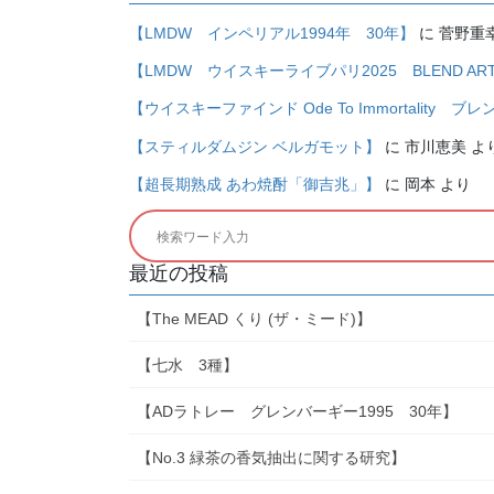
【LMDW インペリアル1994年 30年】
に
菅野重
【LMDW ウイスキーライブパリ2025 BLEND ARTIST 
【ウイスキーファインド Ode To Immortality ブ
【スティルダムジン ベルガモット】
に
市川恵美
よ
【超長期熟成 あわ焼酎「御吉兆」】
に
岡本
より
最近の投稿
【The MEAD くり (ザ・ミード)】
【七水 3種】
【ADラトレー グレンバーギー1995 30年】
【No.3 緑茶の香気抽出に関する研究】