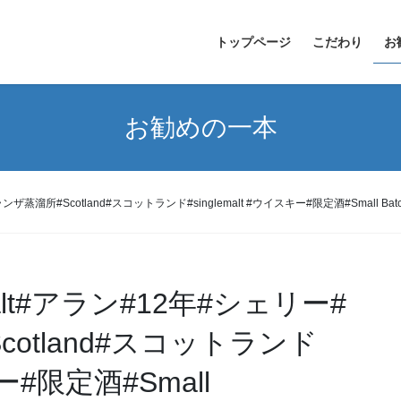
トップページ
こだわり
お
お勧めの一本
ザ蒸溜所#Scotland#スコットランド#singlemalt #ウイスキー#限定酒#Small Batch#whisk
lemalt#アラン#12年#シェリー#
otland#スコットランド
キー#限定酒#Small