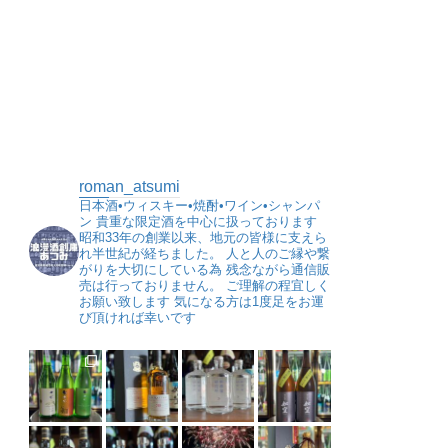
roman_atsumi
日本酒•ウィスキー•焼酎•ワイン•シャンパ
ン
貴重な限定酒を中心に扱っております
昭和33年の創業以来、地元の皆様に支えら
れ半世紀が経ちました。
人と人のご縁や繋
がりを大切にしている為
残念ながら通信販
売は行っておりません。
ご理解の程宜しく
お願い致します
気になる方は1度足をお運
び頂ければ幸いです