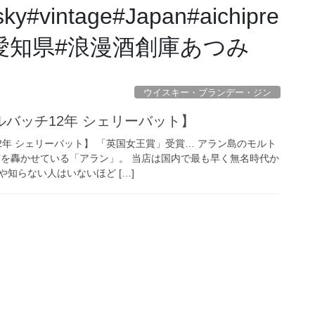
sky#vintage#Japan#aichipre
屋#愛知県#浪漫酒創庫あつみ
ウイスキー・ブランデー・ジン
バッチ12年 シェリーバット】
2年 シェリーバット】 「英国女王賞」受賞… アラン島のモルト
声を轟かせている「アラン」。 当店は国内で最も早く無名時代か
知らない人はいないほど […]