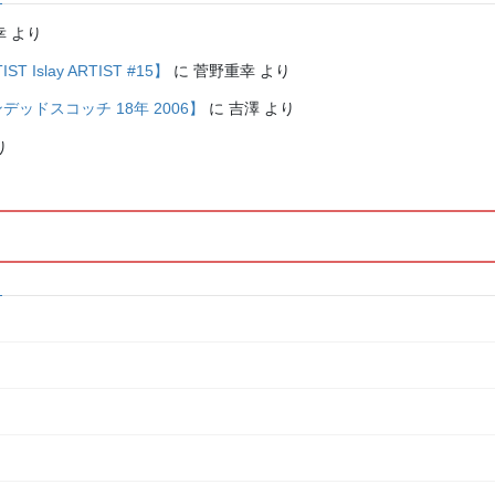
幸
より
Islay ARTIST #15】
に
菅野重幸
より
レンデッドスコッチ 18年 2006】
に
吉澤
より
り