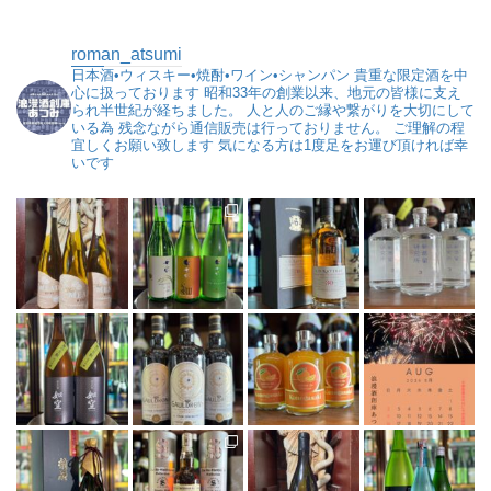
roman_atsumi
日本酒•ウィスキー•焼酎•ワイン•シャンパン
貴重な限定酒を中
心に扱っております
昭和33年の創業以来、地元の皆様に支え
られ半世紀が経ちました。
人と人のご縁や繋がりを大切にして
いる為
残念ながら通信販売は行っておりません。
ご理解の程
宜しくお願い致します
気になる方は1度足をお運び頂ければ幸
いです