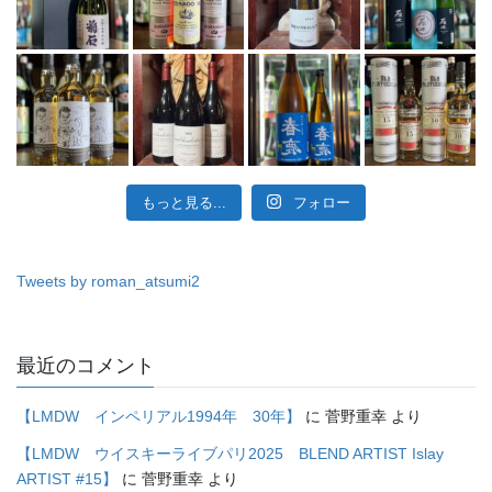
もっと見る...
フォロー
Tweets by roman_atsumi2
最近のコメント
【LMDW インペリアル1994年 30年】
に
菅野重幸
より
【LMDW ウイスキーライブパリ2025 BLEND ARTIST Islay
ARTIST #15】
に
菅野重幸
より