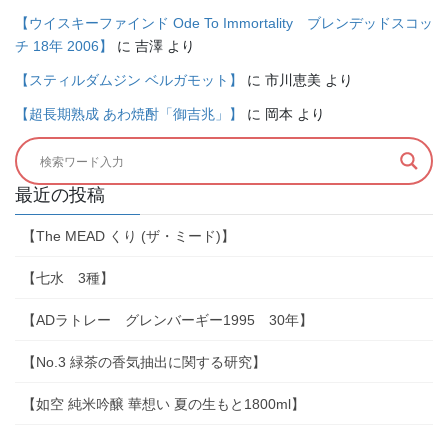
【ウイスキーファインド Ode To Immortality ブレンデッドスコッ
チ 18年 2006】
に
吉澤
より
【スティルダムジン ベルガモット】
に
市川恵美
より
【超長期熟成 あわ焼酎「御吉兆」】
に
岡本
より
最近の投稿
【The MEAD くり (ザ・ミード)】
【七水 3種】
【ADラトレー グレンバーギー1995 30年】
【No.3 緑茶の香気抽出に関する研究】
【如空 純米吟醸 華想い 夏の生もと1800ml】