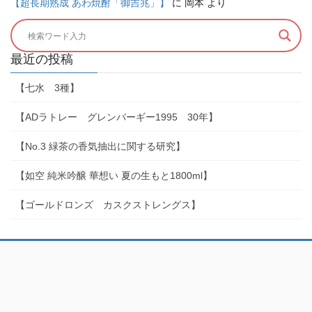
【超長期熟成 あわ焼酎「御吉兆」】
に
岡本
より
最近の投稿
【七水 3種】
【ADラトレー グレンバーギー1995 30年】
【No.3 緑茶の香気抽出に関する研究】
【如空 純米吟醸 華想い 夏の生もと1800ml】
【ゴールドロンズ カスクストレングス】