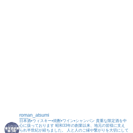
roman_atsumi
日本酒•ウィスキー•焼酎•ワイン•シャンパン
貴重な限定酒を中
心に扱っております
昭和33年の創業以来、地元の皆様に支え
られ半世紀が経ちました。
人と人のご縁や繋がりを大切にして