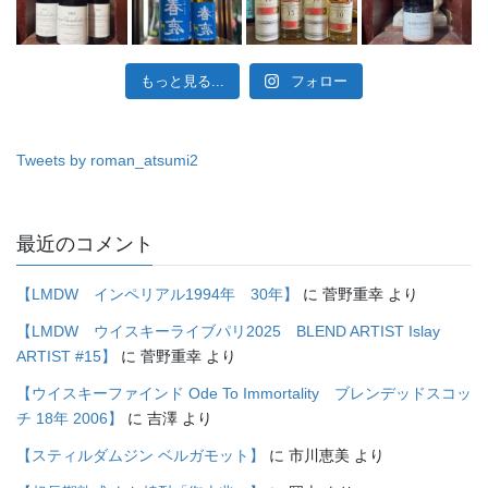
もっと見る...
フォロー
Tweets by roman_atsumi2
最近のコメント
【LMDW インペリアル1994年 30年】
に
菅野重幸
より
【LMDW ウイスキーライブパリ2025 BLEND ARTIST Islay
ARTIST #15】
に
菅野重幸
より
【ウイスキーファインド Ode To Immortality ブレンデッドスコッ
チ 18年 2006】
に
吉澤
より
【スティルダムジン ベルガモット】
に
市川恵美
より