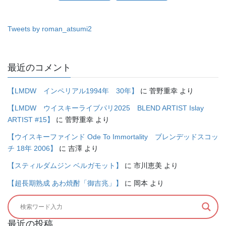
Tweets by roman_atsumi2
最近のコメント
【LMDW インペリアル1994年 30年】
に
菅野重幸
より
【LMDW ウイスキーライブパリ2025 BLEND ARTIST Islay
ARTIST #15】
に
菅野重幸
より
【ウイスキーファインド Ode To Immortality ブレンデッドスコッ
チ 18年 2006】
に
吉澤
より
【スティルダムジン ベルガモット】
に
市川恵美
より
【超長期熟成 あわ焼酎「御吉兆」】
に
岡本
より
最近の投稿