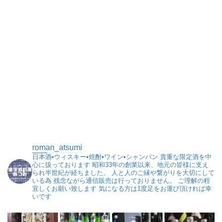
roman_atsumi
日本酒•ウィスキー•焼酎•ワイン•シャンパン
貴重な限定酒を中
心に扱っております
昭和33年の創業以来、地元の皆様に支え
られ半世紀が経ちました。
人と人のご縁や繋がりを大切にして
いる為
残念ながら通信販売は行っておりません。
ご理解の程
宜しくお願い致します
気になる方は1度足をお運び頂ければ幸
いです