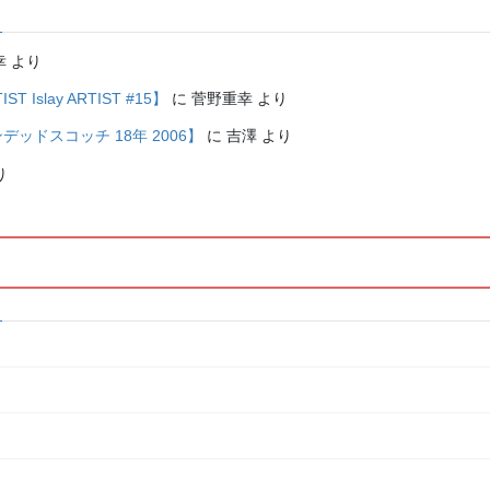
幸
より
Islay ARTIST #15】
に
菅野重幸
より
レンデッドスコッチ 18年 2006】
に
吉澤
より
り