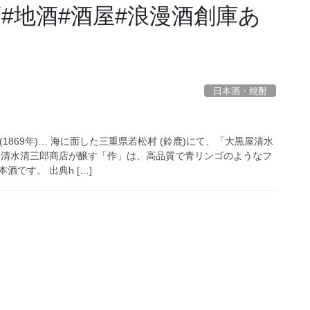
#日本酒#地酒#酒屋#浪漫酒創庫あ
日本酒・焼酎
(1869年)… 海に面した三重県若松村 (鈴鹿)にて、「大黒屋清水
 清水清三郎商店が醸す「作」は、高品質で青リンゴのようなフ
です。 出典h […]