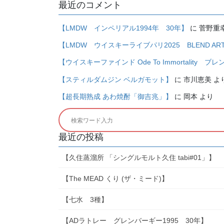
最近のコメント
【LMDW インペリアル1994年 30年】
に
菅野重
【LMDW ウイスキーライブパリ2025 BLEND ARTIST 
【ウイスキーファインド Ode To Immortality ブ
【スティルダムジン ベルガモット】
に
市川恵美
よ
【超長期熟成 あわ焼酎「御吉兆」】
に
岡本
より
最近の投稿
【久住蒸溜所 「シングルモルト久住 tabi#01」】
【The MEAD くり (ザ・ミード)】
【七水 3種】
【ADラトレー グレンバーギー1995 30年】