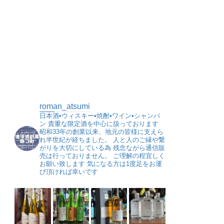
roman_atsumi
日本酒•ウィスキー•焼酎•ワイン•シャンパ
ン
貴重な限定酒を中心に扱っております
昭和33年の創業以来、地元の皆様に支えら
れ半世紀が経ちました。
人と人のご縁や繋
がりを大切にしている為
残念ながら通信販
売は行っておりません。
ご理解の程宜しく
お願い致します
気になる方は1度足をお運
び頂ければ幸いです