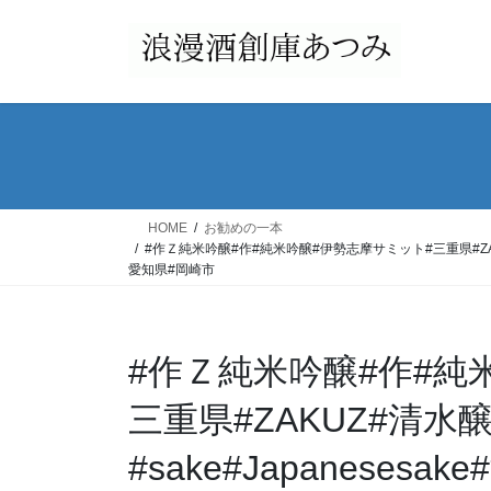
コ
ナ
ン
ビ
テ
ゲ
ン
ー
ツ
シ
へ
ョ
ス
ン
キ
に
ッ
移
HOME
お勧めの一本
プ
動
#作Ｚ純米吟醸#作#純米吟醸#伊勢志摩サミット#三重県#ZAKUZ
愛知県#岡崎市
#作Ｚ純米吟醸#作#純
三重県#ZAKUZ#清
#sake#Japanese