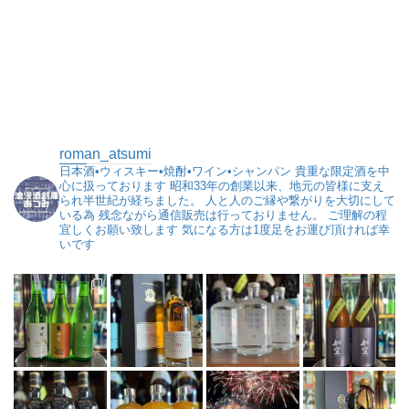
roman_atsumi
日本酒•ウィスキー•焼酎•ワイン•シャンパン
貴重な限定酒を中
心に扱っております
昭和33年の創業以来、地元の皆様に支え
られ半世紀が経ちました。
人と人のご縁や繋がりを大切にして
いる為
残念ながら通信販売は行っておりません。
ご理解の程
宜しくお願い致します
気になる方は1度足をお運び頂ければ幸
いです