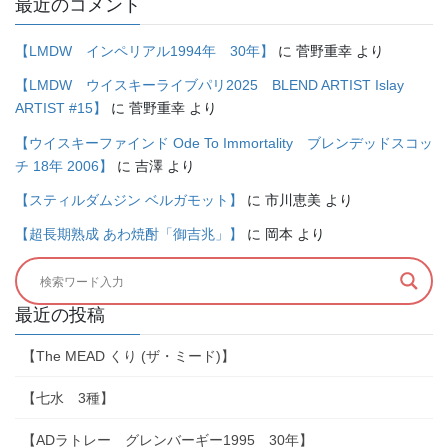
最近のコメント
【LMDW インペリアル1994年 30年】
に
菅野重幸
より
【LMDW ウイスキーライブパリ2025 BLEND ARTIST Islay
ARTIST #15】
に
菅野重幸
より
【ウイスキーファインド Ode To Immortality ブレンデッドスコッ
チ 18年 2006】
に
吉澤
より
【スティルダムジン ベルガモット】
に
市川恵美
より
【超長期熟成 あわ焼酎「御吉兆」】
に
岡本
より
最近の投稿
【The MEAD くり (ザ・ミード)】
【七水 3種】
【ADラトレー グレンバーギー1995 30年】