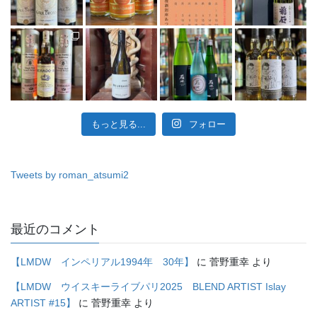
もっと見る...
フォロー
Tweets by roman_atsumi2
最近のコメント
【LMDW インペリアル1994年 30年】
に
菅野重幸
より
【LMDW ウイスキーライブパリ2025 BLEND ARTIST Islay
ARTIST #15】
に
菅野重幸
より