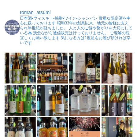
roman_atsumi
日本酒•ウィスキー•焼酎•ワイン•シャンパン
貴重な限定酒を中
心に扱っております
昭和33年の創業以来、地元の皆様に支え
られ半世紀が経ちました。
人と人のご縁や繋がりを大切にして
いる為
残念ながら通信販売は行っておりません。
ご理解の程
宜しくお願い致します
気になる方は1度足をお運び頂ければ幸
いです