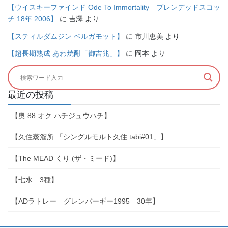
【ウイスキーファインド Ode To Immortality ブレンデッドスコッ
チ 18年 2006】
に
吉澤
より
【スティルダムジン ベルガモット】
に
市川恵美
より
【超長期熟成 あわ焼酎「御吉兆」】
に
岡本
より
最近の投稿
【奥 88 オク ハチジュウハチ】
【久住蒸溜所 「シングルモルト久住 tabi#01」】
【The MEAD くり (ザ・ミード)】
【七水 3種】
【ADラトレー グレンバーギー1995 30年】