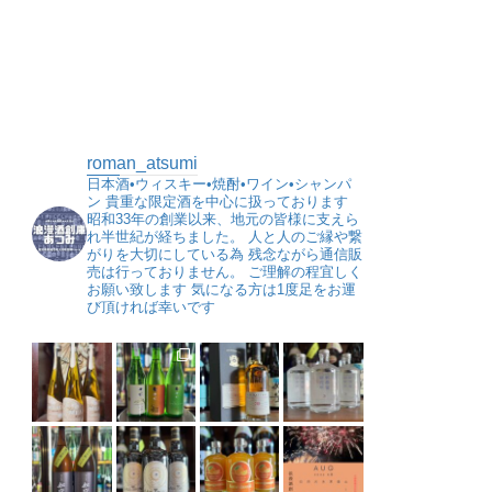
roman_atsumi
日本酒•ウィスキー•焼酎•ワイン•シャンパ
ン
貴重な限定酒を中心に扱っております
昭和33年の創業以来、地元の皆様に支えら
れ半世紀が経ちました。
人と人のご縁や繋
がりを大切にしている為
残念ながら通信販
売は行っておりません。
ご理解の程宜しく
お願い致します
気になる方は1度足をお運
び頂ければ幸いです