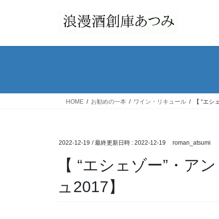
コ
ナ
ン
ビ
テ
ゲ
ン
ー
ツ
シ
へ
ョ
ス
ン
キ
に
ッ
移
HOME
お勧めの一本
ワイン・リキュール
【 “エシ
プ
動
2022-12-19
/ 最終更新日時 :
2022-12-19
roman_atsumi
【 “エシェゾー”・ア
ュ2017】