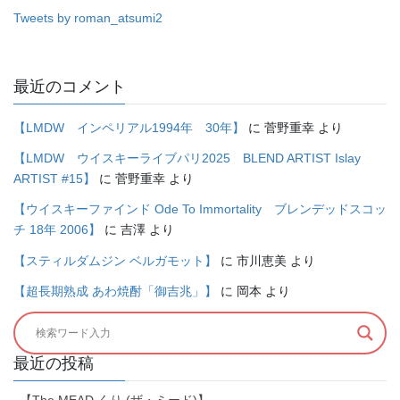
Tweets by roman_atsumi2
最近のコメント
【LMDW インペリアル1994年 30年】
に
菅野重幸
より
【LMDW ウイスキーライブパリ2025 BLEND ARTIST Islay
ARTIST #15】
に
菅野重幸
より
【ウイスキーファインド Ode To Immortality ブレンデッドスコッ
チ 18年 2006】
に
吉澤
より
【スティルダムジン ベルガモット】
に
市川恵美
より
【超長期熟成 あわ焼酎「御吉兆」】
に
岡本
より
最近の投稿
【The MEAD くり (ザ・ミード)】