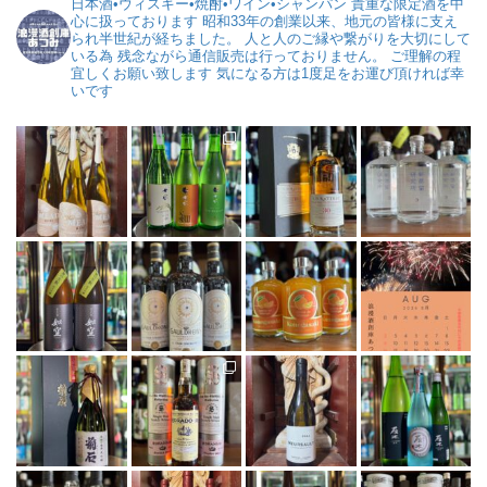
日本酒•ウィスキー•焼酎•ワイン•シャンパン
貴重な限定酒を中
心に扱っております
昭和33年の創業以来、地元の皆様に支え
られ半世紀が経ちました。
人と人のご縁や繋がりを大切にして
いる為
残念ながら通信販売は行っておりません。
ご理解の程
宜しくお願い致します
気になる方は1度足をお運び頂ければ幸
いです