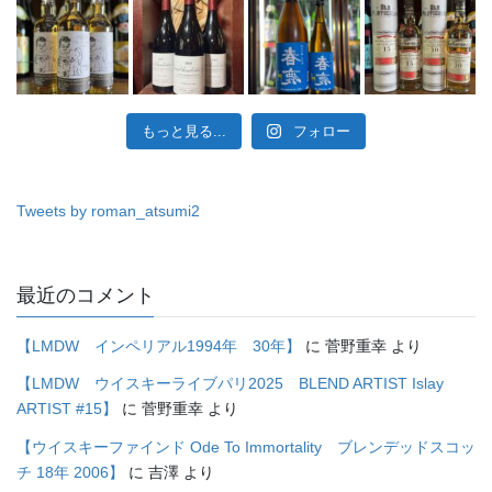
もっと見る...
フォロー
Tweets by roman_atsumi2
最近のコメント
【LMDW インペリアル1994年 30年】
に
菅野重幸
より
【LMDW ウイスキーライブパリ2025 BLEND ARTIST Islay
ARTIST #15】
に
菅野重幸
より
【ウイスキーファインド Ode To Immortality ブレンデッドスコッ
チ 18年 2006】
に
吉澤
より