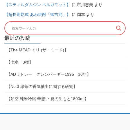
【スティルダムジン ベルガモット】
に
市川恵美
より
【超長期熟成 あわ焼酎「御吉兆」】
に
岡本
より
最近の投稿
【The MEAD くり (ザ・ミード)】
【七水 3種】
【ADラトレー グレンバーギー1995 30年】
【No.3 緑茶の香気抽出に関する研究】
【如空 純米吟醸 華想い 夏の生もと1800ml】