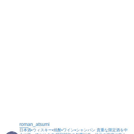
roman_atsumi
日本酒•ウィスキー•焼酎•ワイン•シャンパン
貴重な限定酒を中