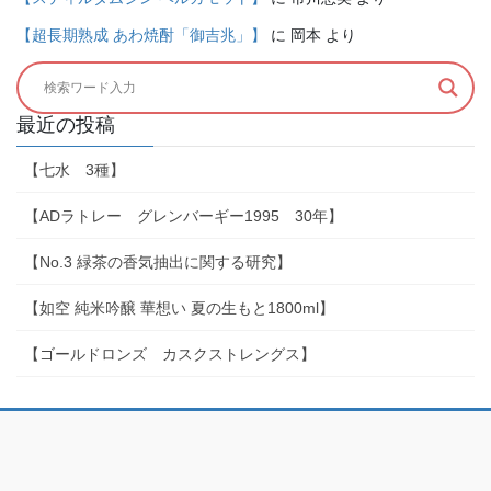
【超長期熟成 あわ焼酎「御吉兆」】
に
岡本
より
最近の投稿
【七水 3種】
【ADラトレー グレンバーギー1995 30年】
【No.3 緑茶の香気抽出に関する研究】
【如空 純米吟醸 華想い 夏の生もと1800ml】
【ゴールドロンズ カスクストレングス】