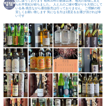
心に扱っております
昭和33年の創業以来、地元の皆様に支え
られ半世紀が経ちました。
人と人のご縁や繋がりを大切にして
いる為
残念ながら通信販売は行っておりません。
ご理解の程
宜しくお願い致します
気になる方は1度足をお運び頂ければ幸
いです