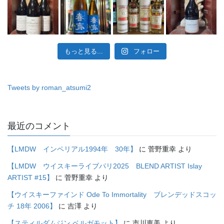
もっと見る...
フォロー
Tweets by roman_atsumi2
最近のコメント
【LMDW インペリアル1994年 30年】
に
菅野重幸
より
【LMDW ウイスキーライブパリ2025 BLEND ARTIST Islay
ARTIST #15】
に
菅野重幸
より
【ウイスキーファインド Ode To Immortality ブレンデッドスコッ
チ 18年 2006】
に
吉澤
より
【スティルダムジン ベルガモット】
に
市川恵美
より