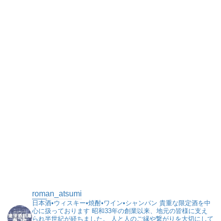
roman_atsumi
日本酒•ウィスキー•焼酎•ワイン•シャンパン
貴重な限定酒を中
心に扱っております
昭和33年の創業以来、地元の皆様に支え
られ半世紀が経ちました。
人と人のご縁や繋がりを大切にして