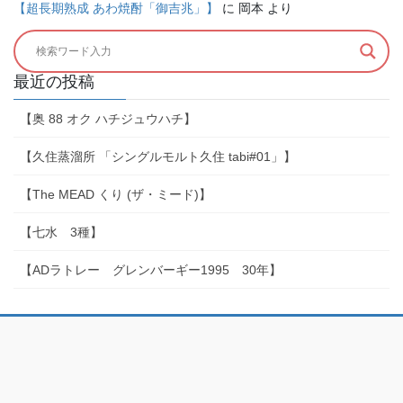
【超長期熟成 あわ焼酎「御吉兆」】
に
岡本
より
最近の投稿
【奥 88 オク ハチジュウハチ】
【久住蒸溜所 「シングルモルト久住 tabi#01」】
【The MEAD くり (ザ・ミード)】
【七水 3種】
【ADラトレー グレンバーギー1995 30年】