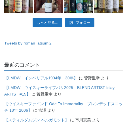
もっと見る...
フォロー
Tweets by roman_atsumi2
最近のコメント
【LMDW インペリアル1994年 30年】
に
菅野重幸
より
【LMDW ウイスキーライブパリ2025 BLEND ARTIST Islay
ARTIST #15】
に
菅野重幸
より
【ウイスキーファインド Ode To Immortality ブレンデッドスコッ
チ 18年 2006】
に
吉澤
より
【スティルダムジン ベルガモット】
に
市川恵美
より