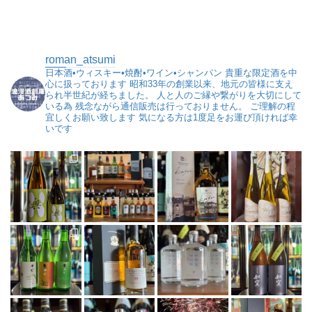
roman_atsumi
日本酒•ウィスキー•焼酎•ワイン•シャンパン
貴重な限定酒を中
心に扱っております
昭和33年の創業以来、地元の皆様に支え
られ半世紀が経ちました。
人と人のご縁や繋がりを大切にして
いる為
残念ながら通信販売は行っておりません。
ご理解の程
宜しくお願い致します
気になる方は1度足をお運び頂ければ幸
いです