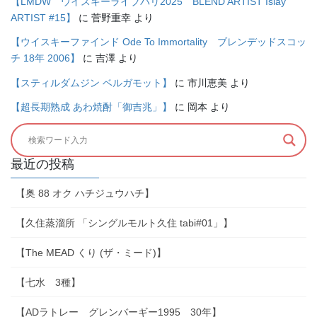
【LMDW ウイスキーライブパリ2025 BLEND ARTIST Islay
ARTIST #15】
に
菅野重幸
より
【ウイスキーファインド Ode To Immortality ブレンデッドスコッ
チ 18年 2006】
に
吉澤
より
【スティルダムジン ベルガモット】
に
市川恵美
より
【超長期熟成 あわ焼酎「御吉兆」】
に
岡本
より
最近の投稿
【奥 88 オク ハチジュウハチ】
【久住蒸溜所 「シングルモルト久住 tabi#01」】
【The MEAD くり (ザ・ミード)】
【七水 3種】
【ADラトレー グレンバーギー1995 30年】