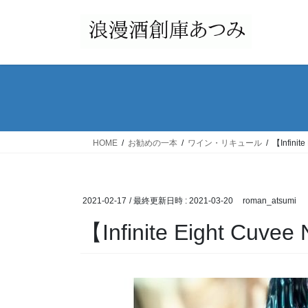
コ
ナ
ン
ビ
テ
ゲ
ン
ー
ツ
シ
へ
ョ
ス
ン
キ
に
ッ
移
HOME
お勧めの一本
ワイン・リキュール
【Infinit
プ
動
2021-02-17
/ 最終更新日時 :
2021-03-20
roman_atsumi
【Infinite Eight Cuve