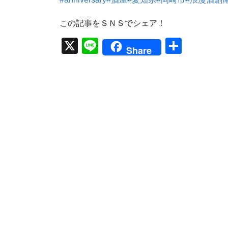
この記事をＳＮＳでシェア！
X
Li
共
Share
n
有
e