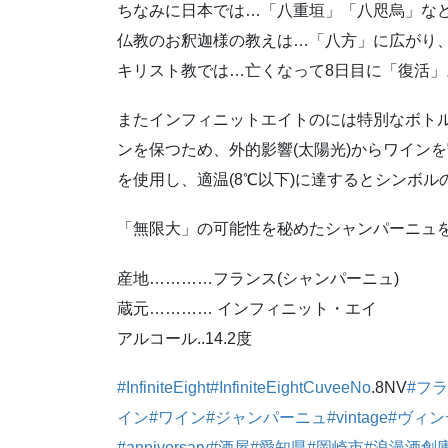
ちなみに日本では…「八重垣」「八咫烏」な
仏教のお釈迦様の教えは…「八方」に広がり
キリスト教では…亡くなって8日目に「復活」
またインフィニットエイトのには特別なボト
ンを保つため、外的影響(太陽光)からワイン
を使用し、適温(8℃以下)に達するとシンボ
「無限大」の可能性を秘めたシャンパーニュ
産地…………フランス(シャンパーニュ)
蔵元………… インフィニット・エイ
アルコール..14.2度
#InfiniteEight
#InfiniteEightCuveeNo
.8NV
#フ
イン
#ワイン
#ジャンパーニュ
#vintage
#ヴィン
#anniversary
#酒屋
#愛知県
#岡崎市
#浪漫酒創