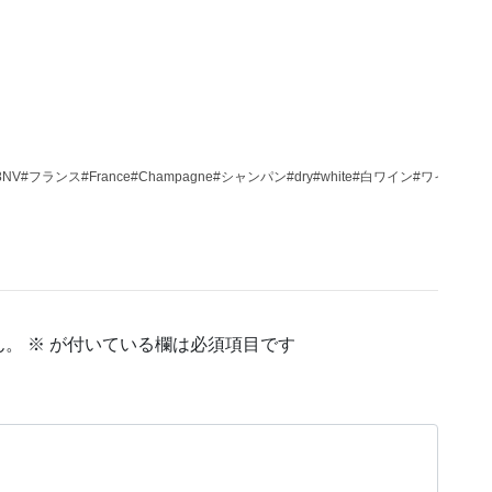
ightCuveeNo.8NV#フランス#France#Champagne#シャンパン#dry#white#白
ん。
※
が付いている欄は必須項目です