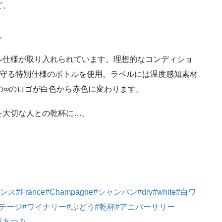
ど、
、
。
ル仕様が取り入れられています。理想的なコンディショ
を守る特別仕様のボトルを使用。ラベルには温度感知素材
ルの∞のロゴが白色から赤色に変わります。
を大切な人との乾杯に…。
ランス
#France
#Champagne
#シャンパン
#dry
#white
#白ワ
テージ
#ワイナリー
#ぶどう
#乾杯
#アニバーサリー
庫あつみ