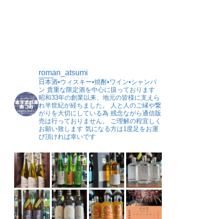
roman_atsumi
日本酒•ウィスキー•焼酎•ワイン•シャンパ
ン
貴重な限定酒を中心に扱っております
昭和33年の創業以来、地元の皆様に支えら
れ半世紀が経ちました。
人と人のご縁や繋
がりを大切にしている為
残念ながら通信販
売は行っておりません。
ご理解の程宜しく
お願い致します
気になる方は1度足をお運
び頂ければ幸いです