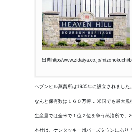
出典http://www.zidaiya.co.jp/mizonokuchi/b
ヘブンヒル蒸留所は1935年に設立されました
なんと保有数は１６０万樽… 米国でも最大規
生産量では全米で１位２位を争う蒸溜所で、2
本社は、ケンタッキー州バーズタウンにあり