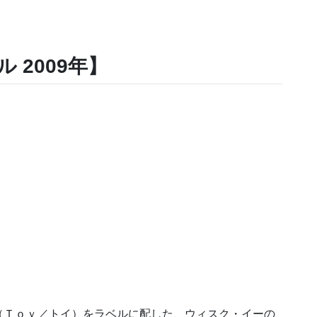
 2009年】
（Ｔｏｙ／トイ）をラベルに配した、ウィスク・イーの