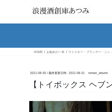
コ
ナ
ン
ビ
テ
ゲ
ン
ー
ツ
シ
へ
ョ
ス
ン
キ
に
ッ
移
HOME
お勧めの一本
ウイスキー・ブランデー・ジン
プ
動
2021-08-30
/ 最終更新日時 :
2021-08-31
roman_atsumi
【トイボックス ヘブンヒ