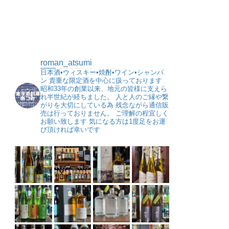
roman_atsumi
日本酒•ウィスキー•焼酎•ワイン•シャンパ
ン
貴重な限定酒を中心に扱っております
昭和33年の創業以来、地元の皆様に支えら
れ半世紀が経ちました。
人と人のご縁や繋
がりを大切にしている為
残念ながら通信販
売は行っておりません。
ご理解の程宜しく
お願い致します
気になる方は1度足をお運
び頂ければ幸いです